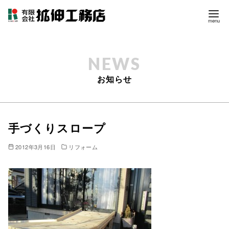
コ
ン
テ
お知らせ
ン
ツ
へ
移
手づくりスロープ
動
2012年3月16日
リフォーム